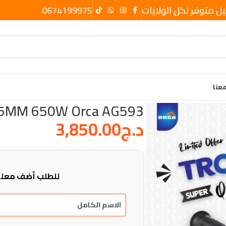
يل متوفر لكل الولايات
0674199975
عنا
15MM 650W Orca AG593
د.ج
3,850.00
للطلب أضف معلو