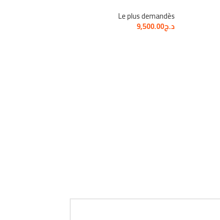
Le plus demandès
Le plus demandès
د.ج
9,500.00
د.ج
33,000.00