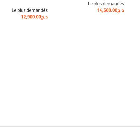
Le plus demandès
د.ج
14,500.00
Le plus demandès
د.ج
12,900.00