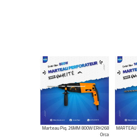
ueur 75MM 1800W
Marteau Piq. 26MM 800W ERH268
MARTEAU 
ERH75 Orca
Orca