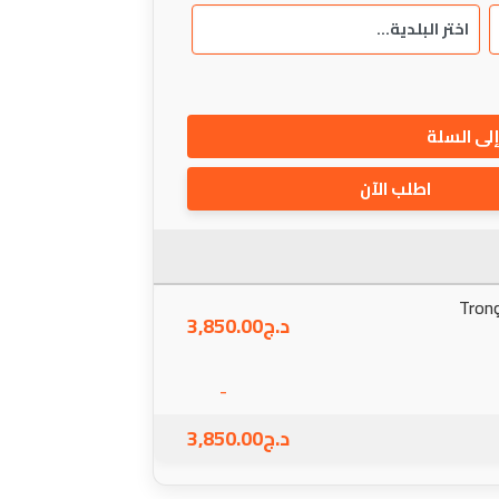
لى السلة
اطلب الآن
Tron
د.ج
3,850.00
-
د.ج
3,850.00