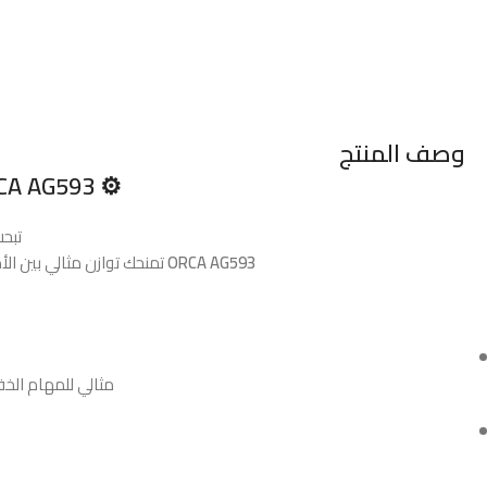
وصف المنتج
⚙️
ORCA AG593 – ترونسونوز خفيفة وعملية ب
تبحث
ORCA AG593
تمنحك توازن مثالي بين ال
مثالي للمهام الخف