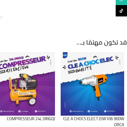
TikTok
✅
قد تكون مهتمًا بـ…
CLE A CHOCS ELECT.EIW106 900W
COMPRESSEUR 24L DINGQI
ORCA