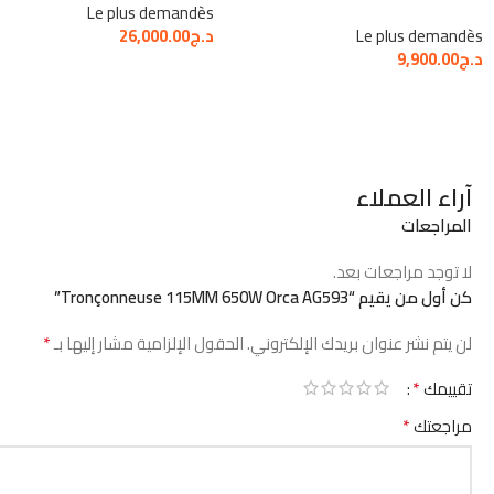
Le plus demandès
Le plus demandès
د.ج
26,000.00
د.ج
9,900.00
آراء العملاء
المراجعات
لا توجد مراجعات بعد.
كن أول من يقيم “Tronçonneuse 115MM 650W Orca AG593”
*
لن يتم نشر عنوان بريدك الإلكتروني.
الحقول الإلزامية مشار إليها بـ
*
تقييمك
*
مراجعتك