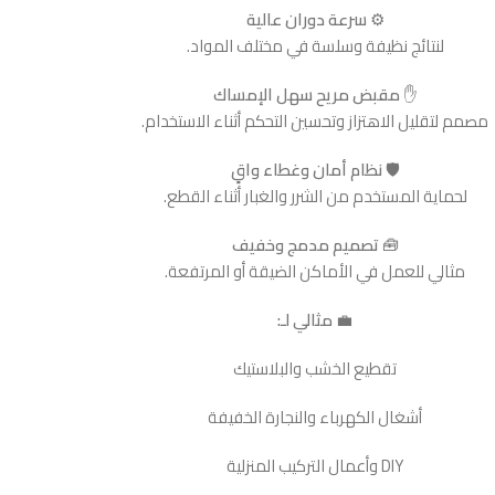
⚙️
سرعة دوران عالية
لنتائج نظيفة وسلسة في مختلف المواد.
✋
مقبض مريح سهل الإمساك
مصمم لتقليل الاهتزاز وتحسين التحكم أثناء الاستخدام.
🛡️
نظام أمان وغطاء واقٍ
لحماية المستخدم من الشرر والغبار أثناء القطع.
🧰
تصميم مدمج وخفيف
مثالي للعمل في الأماكن الضيقة أو المرتفعة.
💼
مثالي لـ:
تقطيع الخشب والبلاستيك
أشغال الكهرباء والنجارة الخفيفة
DIY وأعمال التركيب المنزلية