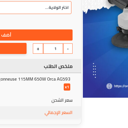
أضف إ
+
-
ملخص الطلب
çonneuse 115MM 650W Orca AG593
x1
سعر الشحن
السعر الإجمالي