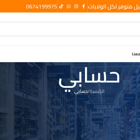
يل متوفر لكل الولايات
0674199975
عنا
حسابي
الرئيسية
/
حسابي
Login
e allows you to access your order status and history. Just fill in
we'll get a new account set up for you in no time. We will only
ion necessary to make the purchase process faster and easier.