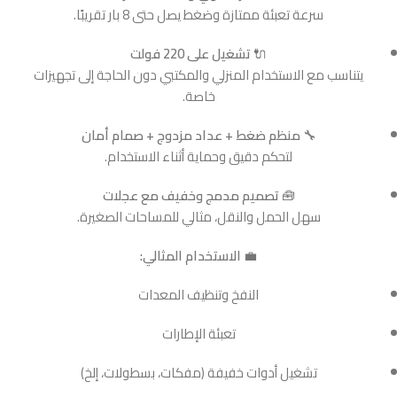
سرعة تعبئة ممتازة وضغط يصل حتى 8 بار تقريبًا.
🔌
تشغيل على 220 فولت
يتناسب مع الاستخدام المنزلي والمكتبي دون الحاجة إلى تجهيزات
خاصة.
🔧
منظم ضغط + عداد مزدوج + صمام أمان
لتحكم دقيق وحماية أثناء الاستخدام.
🧰
تصميم مدمج وخفيف مع عجلات
سهل الحمل والنقل، مثالي للمساحات الصغيرة.
💼
الاستخدام المثالي:
النفخ وتنظيف المعدات
تعبئة الإطارات
تشغيل أدوات خفيفة (مفكات، بسطولات، إلخ)