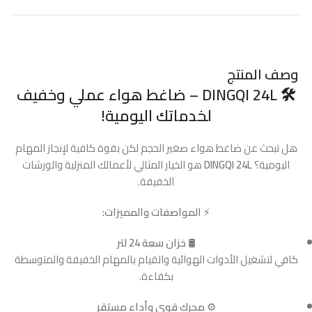
وصف المنتج
🛠️
DINGQI 24L – ضاغط هواء عملي وخفيف
لخدماتك اليومية!
هل تبحث عن ضاغط هواء صغير الحجم لكن بقوة كافية لإنجاز المهام
اليومية؟
DINGQI 24L
هو الخيار المثالي لأعمالك المنزلية والورشات
الخفيفة.
⚡
المواصفات والمميزات:
🛢️
خزان سعة 24 لتر
كافي لتشغيل الأدوات الهوائية والقيام بالمهام الخفيفة والمتوسطة
بكفاءة.
⚙️
محرك قوي وأداء مستقر