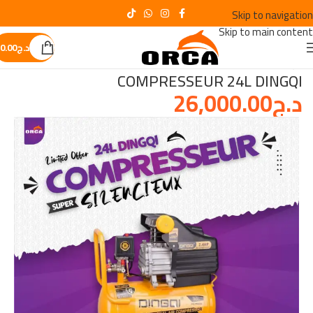
Skip to navigation
Skip to main content
د.ج
0.00
الرئيسية
/
Le plus demandès
COMPRESSEUR 24L DINGQI
د.ج
26,000.00