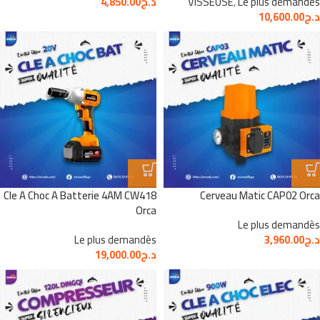
Le plus demandès
,
VISSEUSE
د.ج
4,850.00
د.ج
10,600.00
Cle A Choc A Batterie 4AM CW418
Cerveau Matic CAP02 Orca
Orca
Le plus demandès
د.ج
3,960.00
Le plus demandès
د.ج
19,000.00