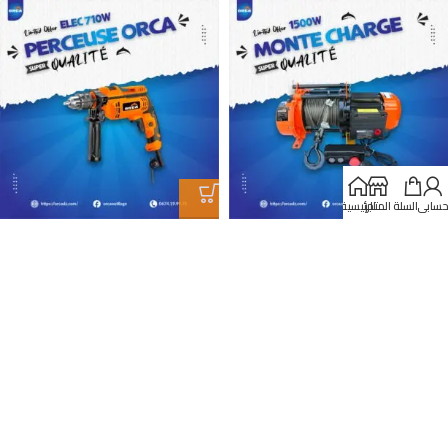
سابي
السلة
المتجر
الرئيسية
PERCEUSE 13MM 710W ORCA
Monte Charge EHT-1500 Rapid
EID710
(60) Orca
Le plus demandès
Le plus demandès
د.ج
58,900.00
د.ج
4,500.00