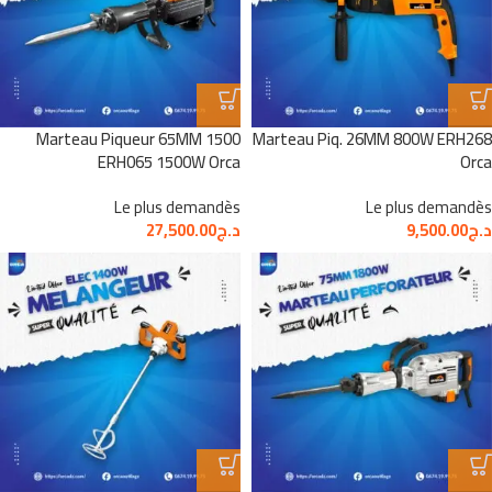
Marteau Piqueur 65MM 1500
Marteau Piq. 26MM 800W ERH268
ERH065 1500W Orca
Orca
Le plus demandès
Le plus demandès
د.ج
9,500.00
د.ج
27,500.00