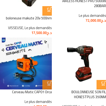
AIRLESS HONESTPRO 5000W
280BAR
Le plus demandès
boloneuse makute 20v 500nm
د.ج
72,000.00
VISSEUSE
,
Le plus demandès
د.ج
17,500.00
Cerveau Matic CAP01 Orca
BOULONNEUSE SON FIL
HONESTPLUS 350NM
Le plus demandès