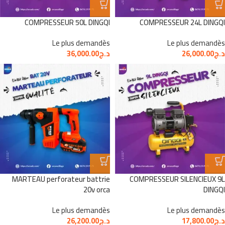
COMPRESSEUR 50L DINGQI
COMPRESSEUR 24L DINGQI
Le plus demandès
Le plus demandès
د.ج
26,000.00
د.ج
36,000.00
MARTEAU perforateur battrie
COMPRESSEUR SILENCIEUX 9L
20v orca
DINGQI
Le plus demandès
Le plus demandès
د.ج
26,200.00
د.ج
17,800.00