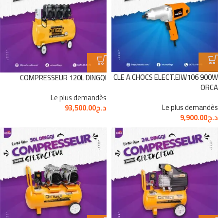
CLE A CHOCS ELECT.EIW106 900W
COMPRESSEUR 120L DINGQI
ORCA
Le plus demandès
Le plus demandès
د.ج
93,500.00
د.ج
9,900.00