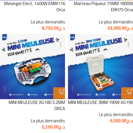
Melanger Elect. 1400W EMM116
Marteau Piqueur 75MM 1800W
Orca
ERH75 Orca
Le plus demandès
Le plus demandès
د.ج
33,000.00
د.ج
8,750.00
MINI MEULEUSE AG180 3.2MM
MINI MEULEUSE 3MM 190W AG190
ORCA
Le plus demandès
د.ج
6,500.00
Le plus demandès
د.ج
5,200.00