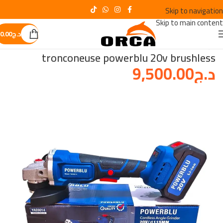
Skip to navigation
Skip to main content
د.ج
0.00
الرئيسية
/
Le plus demandès
tronconeuse powerblu 20v brushless
د.ج
9,500.00