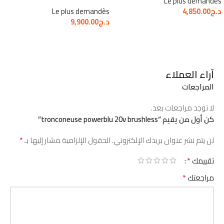
Le plus demandès
د.ج
4,850.00
Le plus demandès
د.ج
9,900.00
آراء العملاء
المراجعات
لا توجد مراجعات بعد.
كن أول من يقيم “tronconeuse powerblu 20v brushless”
*
لن يتم نشر عنوان بريدك الإلكتروني.
الحقول الإلزامية مشار إليها بـ
*
تقييمك
*
مراجعتك