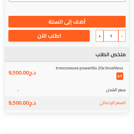
أضف إلى السلة
اطلب الآن
+
-
ملخص الطلب
tronconeuse powerblu 20v brushless
د.ج
9,500.00
x1
-
سعر الشحن
د.ج
9,500.00
السعر الإجمالي