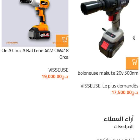
Cle A Choc A Batterie 4AM CW418
Orca
VISSEUSE
boloneuse makute 20v 500nm
د.ج
19,000.00
VISSEUSE
,
Le plus demandès
د.ج
17,500.00
آراء العملاء
المراجعات
لا توجد مراجعات بعد.