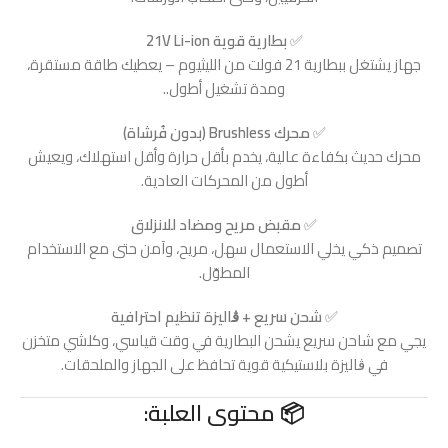
✅
بطارية قوية 21V Li-ion
جهاز يشتغل ببطارية 21 فولت من الليثيوم – يعطيك طاقة مستقرة،
ومدة تشغيل أطول..
✅
محرك Brushless (بدون فُرشاة)
محرك حديث بكفاءة عالية، يخدم بأقل حرارة وأقل استهلاك، ويعيش
أطول من المحركات العادية.
✅
مقبض مريح ومضاد للانزلاق
تصميم ذكي يخلي الاستعمال سهل، مريح، وآمن حتى مع الاستخدام
المطوّل.
✅
شحن سريع + ڨاليزة تنظيم احترافية
يجي مع شاحن سريع يشحن البطارية في وقت قياسي، وكلشي متخزن
في ڨاليزة بلاستيكية قوية تحافظ على الجهاز والملحقات.
📦 محتوى العلبة: