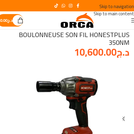
Skip to navigation
Skip to main content
د.ج
0.00
الرئيسية
/
VISSEUSE
BOULONNEUSE SON FIL HONESTPLUS
350NM
د.ج
10,600.00