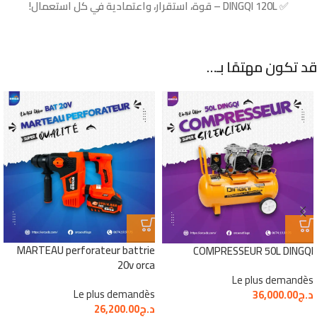
✅
DINGQI 120L – قوة، استقرار، واعتمادية في كل استعمال!
قد تكون مهتمًا بـ…
MARTEAU perforateur battrie
COMPRESSEUR 50L DINGQI
20v orca
Le plus demandès
Le plus demandès
د.ج
36,000.00
د.ج
26,200.00