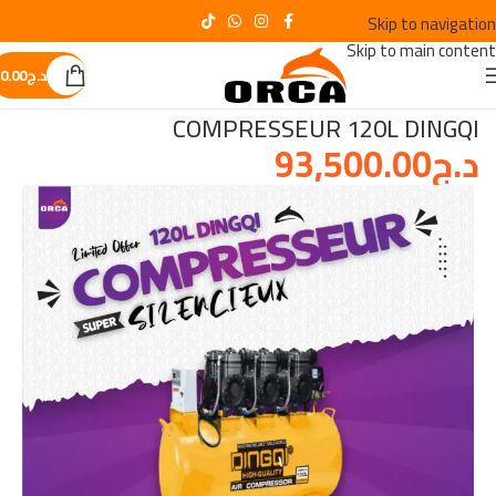
Skip to navigation
Skip to main content
د.ج
0.00
الرئيسية
/
Le plus demandès
COMPRESSEUR 120L DINGQI
د.ج
93,500.00