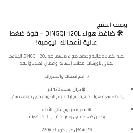
وصف المنتج
🛠️
ضاغط هواء DINGQI 120L – قوة ضغط
عالية لأعمالك اليومية!
تمتع بكفاءة عالية وضغط هواء مستمر مع
DINGQI 120L
، الضاغط
المثالي للورشات، محلات الصيانة، وأعمال الطلاء والنفخ.
⚡
المواصفات والمميزات:
🛢️
خزان بسعة 120 لتر
يمنحك سعة هواء كافية لإنجاز المهام الطويلة دون توقف متكرر.
⚙️
محرك مزدوج عالي الأداء
يضمن ضغط قوي وسرعة في إعادة التعبئة.
🔌
يشتغل على كهرباء 220V