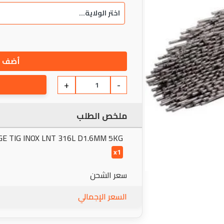
أضف إ
+
-
ملخص الطلب
GE TIG INOX LNT 316L D1.6MM 5KG
x1
سعر الشحن
السعر الإجمالي