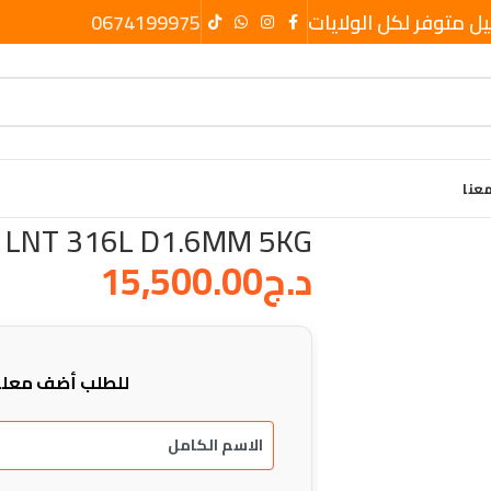
يل متوفر لكل الولايات
0674199975
عنا
FIL SOUDA
X LNT 316L D1.6MM 5KG
د.ج
15,500.00
للطلب أضف معلو