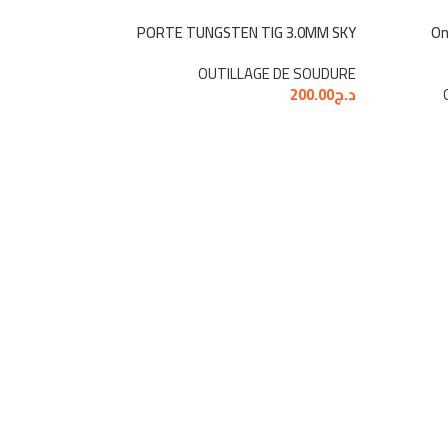
N TIG 3.2MM SKY
PORTE TUNGSTEN TIG 3.0MM SKY
On
LAGE DE SOUDURE
OUTILLAGE DE SOUDURE
د.ج
200.00
د.ج
200.00