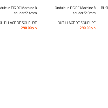
duleur TIG DC Machine à
Onduleur TIG DC Machine à
BUS
souder/2.4mm
souder/2.0mm
OUTILLAGE DE SOUDURE
OUTILLAGE DE SOUDURE
د.ج
290.00
د.ج
290.00