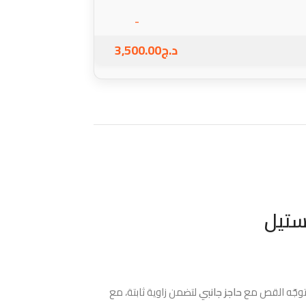
-
د.ج
3,500.00
ستيل
وتوجّه القص مع
حاجز جانبي
لتضمن زاوية ثابتة، مع