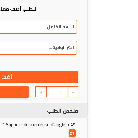
للطلب أضف معلو
أضف إ
+
-
ملخص الطلب
Support de meuleuse d'angle à 45 °
x1