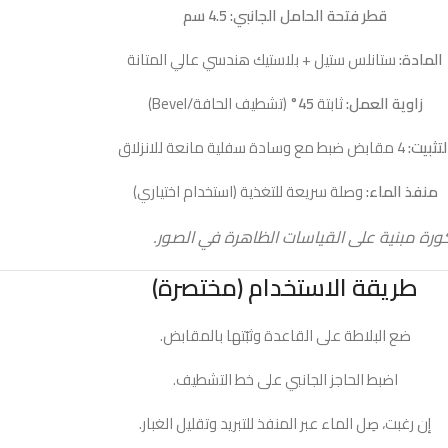
قطر فتحة الحامل الجانبي:
4.5 سم
المادة:
ستانلس ستيل + بلاستيك هندسي عالي المتانة
زاوية العمل:
ثابتة
45°
(تشطيف الحافة/Bevel)
لتثبيت:
4 مقابض ضبط مع وسادة سفلية مانعة للانزلاق
منفذ الماء:
وصلة سريعة للتغذية (استخدام اختياري)
ورة مبنية على القياسات الظاهرة في الصور.
طريقة الاستخدام (مختصرة)
ضع البلاطة على القاعدة وثبّتها بالمقابض.
اضبط الحاجز الجانبي على خط التشطيف.
إن رغبت، صِل الماء عبر المنفذ للتبريد وتقليل الغبار.