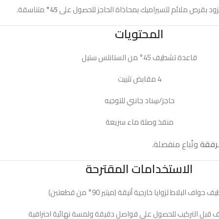
لمزود بقرص ملائم للسيراميك بمحاذاة الحاجز للحصول على
45°
متناسقة.
المحتويات
قاعدة تشطيف 45° من الستانلس ستيل
4 مقابض تثبيت
حاجز/سِناد جانبي للتوجيه
منفذ وصلة ماء سريعة
رفقة
وتُباع منفصلة.
الاستخدامات المقترحة
حواف البلاط لزوايا خارجية أنيقة (ميتير 90° من قطعتين)
اف قبل التركيب للحصول على فواصل دقيقة ولمسة نهائية احترافية