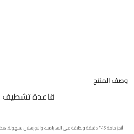
وصف المنتج
قاعدة تشطيف و
أنجز حافة 45° دقيقة ونظيفة على السيراميك والبورسلان بسهولة. هذه القاعدة المصنوعة من