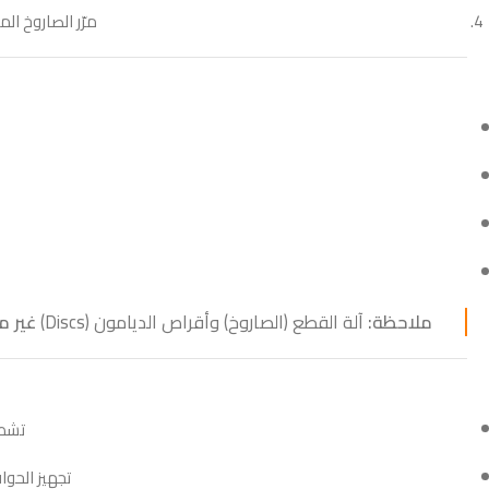
مرّر الصاروخ ا
ملاحظة:
آلة القطع (الصاروخ) وأقراص الديامون (Discs)
غير م
تشطيف 
تجهيز الحو