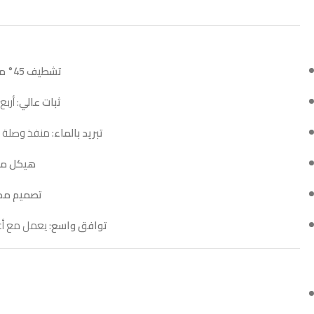
تشطيف 45° مضبوط
ثبات عالي
: أرب
تبريد بالماء
: منفذ وصلة سريعة (Push-Fit) لتمرير الماء أثناء العمل،
هيكل مت
تصميم مد
توافق واسع
: يعمل مع أغلب صوّانات الزوايا (er