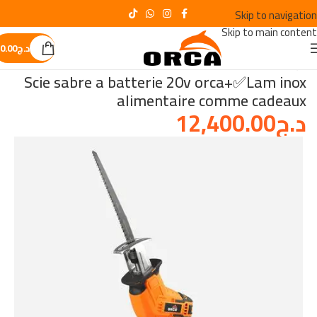
Skip to navigation
Skip to main content
د.ج
0.00
الرئيسية
/
OUTILLAGE A MAIN
Scie sabre a batterie 20v orca+✅Lam inox
alimentaire comme cadeaux
د.ج
12,400.00