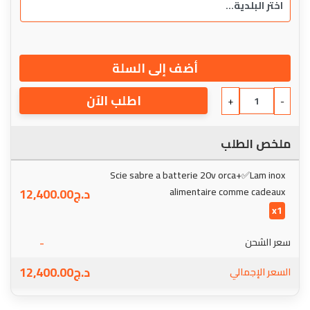
أضف إلى السلة
اطلب الآن
+
-
ملخص الطلب
Scie sabre a batterie 20v orca+✅Lam inox
alimentaire comme cadeaux
د.ج
12,400.00
x1
-
سعر الشحن
د.ج
12,400.00
السعر الإجمالي