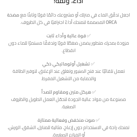
أداء، وثقة!
اجعل تدفّق الماء في منزلك أو مشروعك دائمًا قويًا وثابتًا مع
مضخة
ORCA
المصممة لتمنحك أداءً احترافيًا في كل الظروف.
✅
قوة عالية وأداء ثابت
مزودة بمحرك متطور يضمن ضغطًا قويًا وتدفقًا مستمرًا للماء دون
انقطاع.
✅
تشغيل أوتوماتيكي ذكي
تعمل تلقائيًا عند فتح الصنبور وتغلق عند الإغلاق، لتوفير الطاقة
والحماية من التشغيل المفرط.
✅
هيكل متين ومقاوم للصدأ
مصنوعة من مواد عالية الجودة لتحمّل العمل الطويل والظروف
الصعبة.
✅
صوت منخفض وفعالية ممتازة
تمنحك راحة في الاستخدام دون إزعاج، مثالية للمنازل، الشقق، الورش،
أو المزارع الصغيرة.