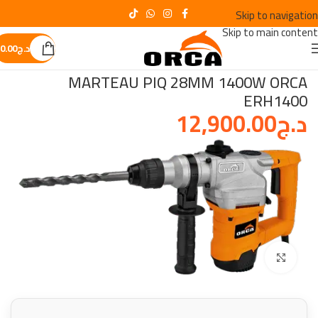
Skip to navigation
Skip to main content
د.ج
0.00
الرئيسية
/
OUTILS DE CHANTIER
MARTEAU PIQ 28MM 1400W ORCA
ERH1400
د.ج
12,900.00
Click to enlarge