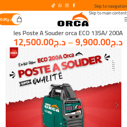
Skip to navigation
Skip to main content
د.ج
0.00
الرئيسية
/
poste a soudier
les Poste A Souder orca ECO 135A/ 200A
د.ج
9,900.00
–
د.ج
12,500.00