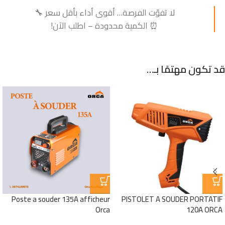
لا تفوّت الفرصة… أقوى أداء بأقل سعر 🔧
⏰ الكمية محدودة – اطلب الآن!
قد تكون مهتمًا بـ…
Poste a souder 135A afficheur
PISTOLET A SOUDER PORTATIF
Orca
120A ORCA