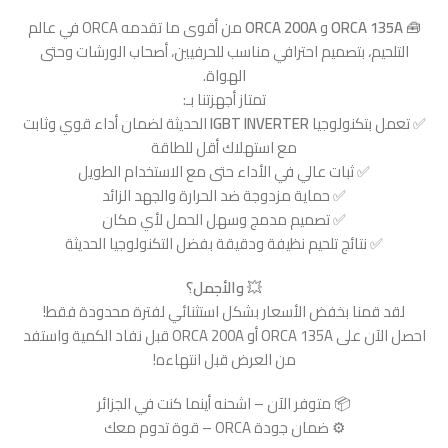
🧰
ORCA 135A
و
ORCA 200A
من أقوى ما تقدمه ORCA في عالم
التلحيم، بتصميم احترافي مناسب للحرفيين، أصحاب الورشات وحتى
الهواة.
تمتاز أجهزتنا بـ:
✅ تعمل بتكنولوجيا
IGBT INVERTER
الحديثة لضمان أداء قوي وثابت
مع استهلاك أقل للطاقة
✅ ثبات عالي في الأداء حتى مع الاستخدام الطويل
✅ حماية مزدوجة ضد الحرارة والجهد الزائد
✅ تصميم مدمج وسهل الحمل لأي مكان
✅ نتائج تلحيم نظيفة ودقيقة بفضل التكنولوجيا الحديثة
💥
والأجمل؟
لقد قمنا بخفض الأسعار بشكل استثنائي لفترة محدودة فقط!
احصل الآن على ORCA 135A أو ORCA 200A قبل نفاد الكمية واستفد
من العرض قبل انتهاءه!
📦 متوفر الآن – اشحنه أينما كنت في الجزائر
⚙️ ضمان جودة ORCA – قوة تدوم معك