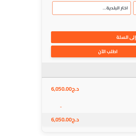
لى السلة
اطلب الآن
د.ج
6,050.00
-
د.ج
6,050.00