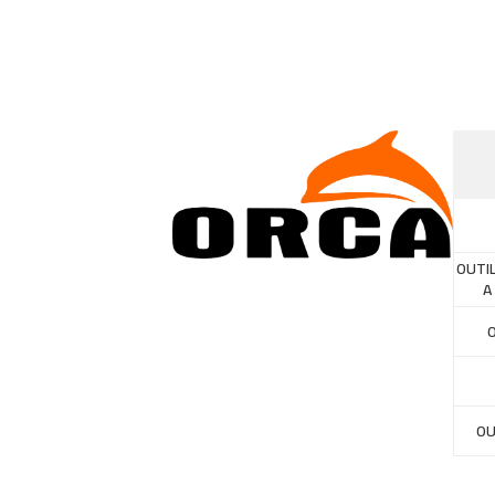
OUTI
A
OU