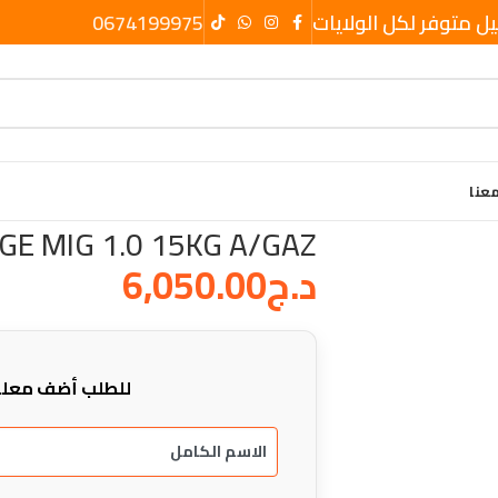
يل متوفر لكل الولايات
0674199975
عنا
GE MIG 1.0 15KG A/GAZ
د.ج
6,050.00
للطلب أضف معلو