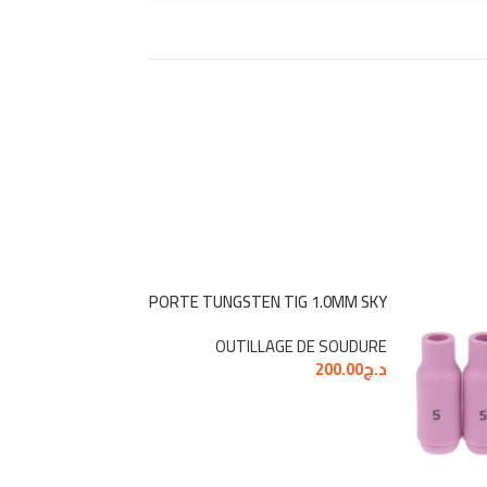
N TIG 1.6MM SKY
PORTE TUNGSTEN TIG 1.0MM SKY
LAGE DE SOUDURE
OUTILLAGE DE SOUDURE
د.ج
200.00
د.ج
200.00