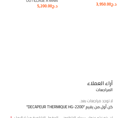
OUTILLAGE A MAIN
د.ج
3,950.00
د.ج
5,200.00
آراء العملاء
المراجعات
لا توجد مراجعات بعد.
كن أول من يقيم “DECAPEUR THERMIQUE HG-2200”
*
لن يتم نشر عنوان بريدك الإلكتروني.
الحقول الإلزامية مشار إليها بـ